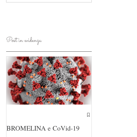
Post in evidenza
Presto "Le Erbe
BROMELINA e CoVid-19