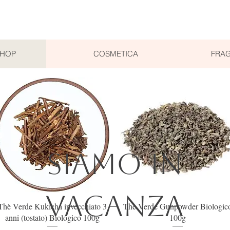
SHOP
COSMETICA
FRAG
SIAMO IN
VACANZA
Vista rapida
Vista rapida
Thè Verde Kukicha invecchiato 3
Thè Verde Gunpowder Biologic
anni (tostato) Biologico 100g
100g