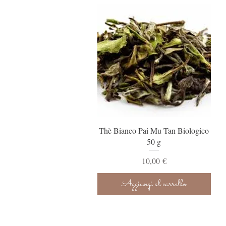
Vista rapida
Thè Bianco Pai Mu Tan Biologico
50 g
Prezzo
10,00 €
Aggiungi al carrello