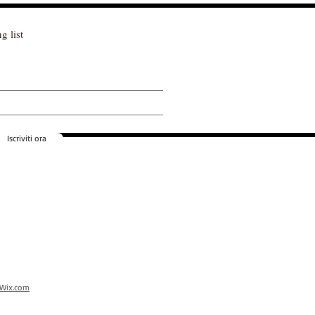
g list
Iscriviti ora
Wix.com