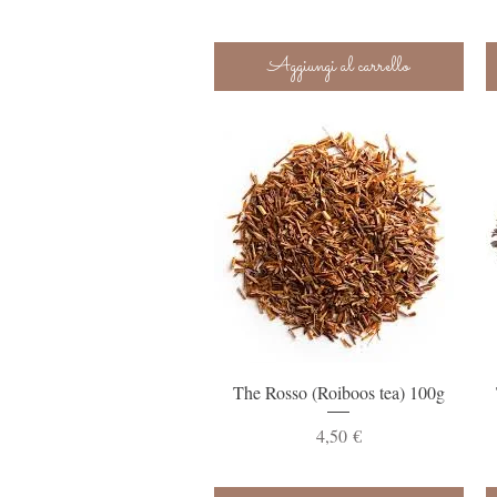
Aggiungi al carrello
Vista rapida
The Rosso (Roiboos tea) 100g
Prezzo
4,50 €