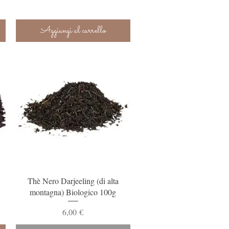
Aggiungi al carrello
Vista rapida
Thè Nero Darjeeling (di alta
montagna) Biologico 100g
Prezzo
6,00 €