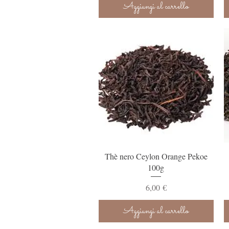
Aggiungi al carrello
Vista rapida
Thè nero Ceylon Orange Pekoe
100g
Prezzo
6,00 €
Aggiungi al carrello