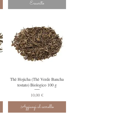
Esaurito
Vista rapida
Thè Hojicha (Thè Verde Bancha
tostato) Biologico 100 g
Prezzo
10,00 €
Aggiungi al carrello