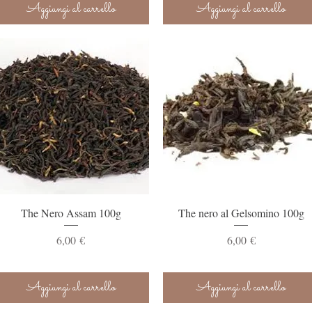
Aggiungi al carrello
Aggiungi al carrello
Vista rapida
Vista rapida
The Nero Assam 100g
The nero al Gelsomino 100g
Prezzo
Prezzo
6,00 €
6,00 €
Aggiungi al carrello
Aggiungi al carrello