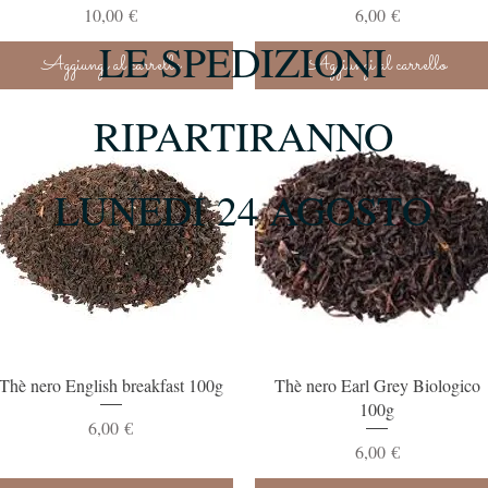
Prezzo
Prezzo
10,00 €
6,00 €
LE SPEDIZIONI
Aggiungi al carrello
Aggiungi al carrello
RIPARTIRANNO
LUNEDI 24 AGOSTO
Vista rapida
Vista rapida
Thè nero English breakfast 100g
Thè nero Earl Grey Biologico
100g
Prezzo
6,00 €
Prezzo
6,00 €