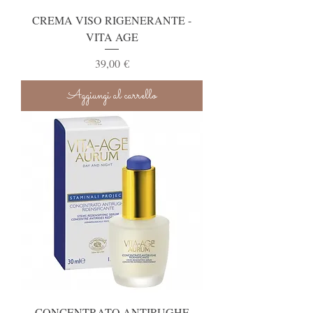
CREMA VISO RIGENERANTE -
VITA AGE
Prezzo
39,00 €
Aggiungi al carrello
CONCENTRATO ANTIRUGHE