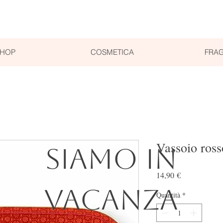
SHOP
COSMETICA
FRAG
Vassoio ross
SIAMO IN
Prezzo
14,90 €
VACANZA
Quantità
*