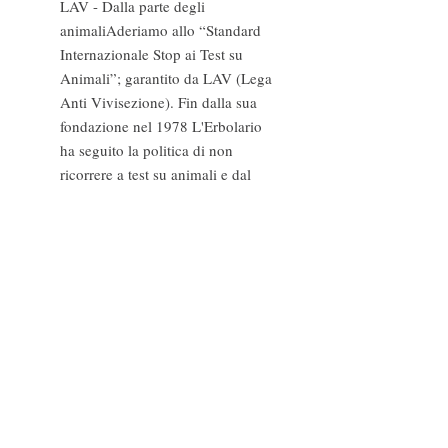
LAV - Dalla parte degli
animali
Aderiamo allo “Standard
Internazionale Stop ai Test su
Animali”; garantito da LAV (Lega
Anti Vivisezione). Fin dalla sua
fondazione nel 1978 L'Erbolario
ha seguito la politica di non
ricorrere a test su animali e dal
2006, dopo che le normative
europee hanno iniziato a limitare e
poi hanno man mano proibito il
ricorso ai test su animali per fini
cosmetici, ha aderito allo
www.lav.it
Standard.
Dermatologicamente
Testato
Questo prodotto ha
dimostrato di essere ottimamente
tollerato dopo una rigorosa