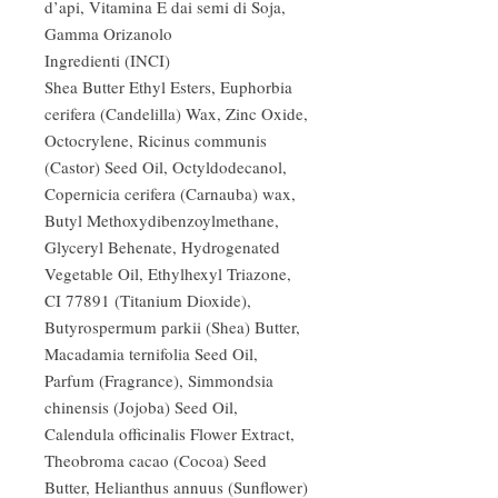
d’api, Vitamina E dai semi di Soja,
Gamma Orizanolo
Ingredienti (INCI)
Shea Butter Ethyl Esters, Euphorbia
cerifera (Candelilla) Wax, Zinc Oxide,
Octocrylene, Ricinus communis
(Castor) Seed Oil, Octyldodecanol,
Copernicia cerifera (Carnauba) wax,
Butyl Methoxydibenzoylmethane,
Glyceryl Behenate, Hydrogenated
Vegetable Oil, Ethylhexyl Triazone,
CI 77891 (Titanium Dioxide),
Butyrospermum parkii (Shea) Butter,
Macadamia ternifolia Seed Oil,
Parfum (Fragrance), Simmondsia
chinensis (Jojoba) Seed Oil,
Calendula officinalis Flower Extract,
Theobroma cacao (Cocoa) Seed
Butter, Helianthus annuus (Sunflower)