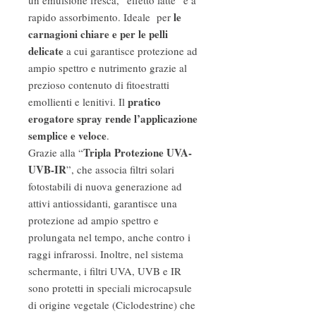
un’emulsione fresca, “effetto latte” e a
le
rapido assorbimento. Ideale per
carnagioni chiare e per le pelli
delicate
a cui garantisce protezione ad
ampio spettro e nutrimento grazie al
prezioso contenuto di fitoestratti
pratico
emollienti e lenitivi. Il
erogatore spray rende l’applicazione
semplice e veloce
.
Tripla Protezione UVA-
Grazie alla “
UVB-IR
”, che associa filtri solari
fotostabili di nuova generazione ad
attivi antiossidanti, garantisce una
protezione ad ampio spettro e
prolungata nel tempo, anche contro i
raggi infrarossi. Inoltre, nel sistema
schermante, i filtri UVA, UVB e IR
sono protetti in speciali microcapsule
di origine vegetale (Ciclodestrine) che