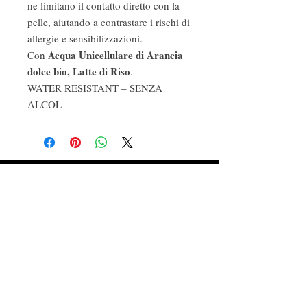
ne limitano il contatto diretto con la
pelle, aiutando a contrastare i rischi di
allergie e sensibilizzazioni.
Acqua Unicellulare di Arancia
Con
dolce bio, Latte di Riso
.
WATER RESISTANT – SENZA
ALCOL
Fragranze ambiente
Profumi d'autore
Cosmetica naturale e biologica
Follow Us