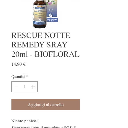
RESCUE NOTTE
REMEDY SRAY
20ml - BIOFLORAL
Prezzo
14,90 €
Quantità
*
Aggiungi al carrello
Niente panico! 

State sereni con il complesso SOS 🌷
