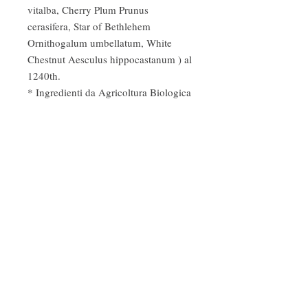
vitalba, Cherry Plum Prunus 
cerasifera, Star of Bethlehem 
Ornithogalum umbellatum, White 
Chestnut Aesculus hippocastanum ) al 
1240th.

* Ingredienti da Agricoltura Biologica 
e ** Biodinamica. Demeter è il 
marchio dell'agricoltura biodinamica 
certificata.
Fragranze ambiente
Profumi d'autore
Cosmetica naturale e biologica