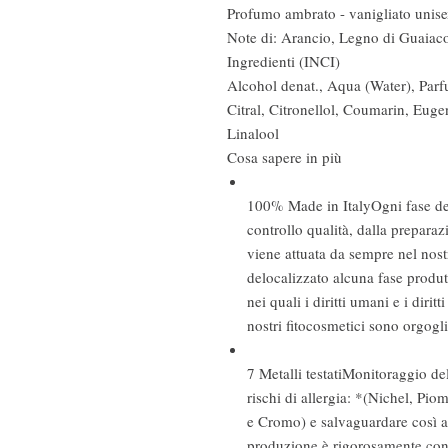
Profumo ambrato - vanigliato unis
Note di: Arancio, Legno di Guaiac
Ingredienti (INCI)
Alcohol denat., Aqua (Water), Par
Citral, Citronellol, Coumarin, Eug
Linalool
Cosa sapere in più
100% Made in Italy
Ogni fase de
controllo qualità, dalla prepara
viene attuata da sempre nel nost
delocalizzato alcuna fase produt
nei quali i diritti umani e i dirit
nostri fitocosmetici sono orgo
7 Metalli testati
Monitoraggio del
rischi di allergia: *(Nichel, P
e Cromo) e salvaguardare così anc
produzione è rigorosamente cont