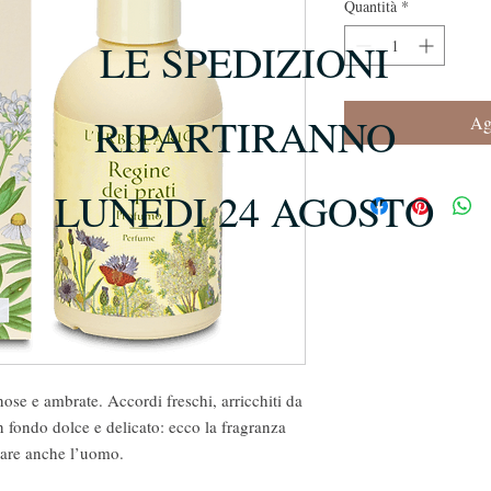
Quantità
*
LE SPEDIZIONI
RIPARTIRANNO
Agg
LUNEDI 24 AGOSTO
ose e ambrate. Accordi freschi, arricchiti da
un fondo dolce e delicato: ecco la fragranza
tare anche l’uomo.