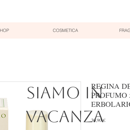
SHOP
COSMETICA
FRAG
REGINA DE
SIAMO IN
PROFUMO 
ERBOLARI
VACANZA
Prezzo
30,90 €