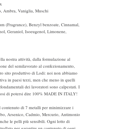
ex
o, Ambra, Vaniglia, Muschi
fum (Fragrance), Benzyl benzoate, Cinnamal,
enol, Geraniol, Isoeugenol, Limonene,
lla nostra attività, dalla formulazione al
zione del semilavorato al confezionamento,
ro sito produttivo di Lodi: noi non abbiamo
tiva in paesi terzi, men che meno in quelli
ti fondamentali dei lavoratori sono calpestati. I
gliosi di potersi dire 100% MADE IN ITALY!
 contenuto di 7 metalli per minimizzare i
iombo, Arsenico, Cadmio, Mercurio, Antimonio
he le pelli più sensibili. Ogni lotto di
rollato per garantire un contenuto di ogni