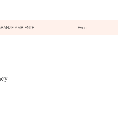
RANZE AMBIENTE
Eventi
ncy
olare
ezzo scontato