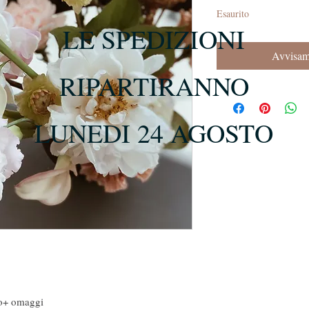
Esaurito
LE SPEDIZIONI
Avvisami
RIPARTIRANNO
LUNEDI 24 AGOSTO
o+ omaggi