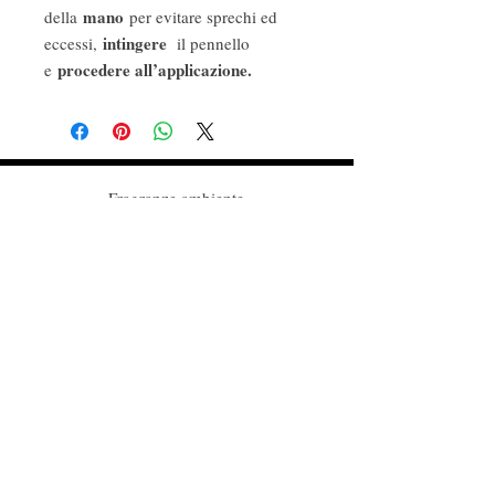
mano
della
per evitare sprechi ed
intingere
eccessi,
il pennello
procedere all’applicazione.
e
Fragranze ambiente
Profumi d'autore
Cosmetica naturale e biologica
Follow Us
Iscriviti alla nostra mailing list