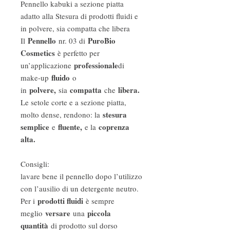
Pennello kabuki a sezione piatta
adatto alla Stesura di prodotti fluidi e
in polvere, sia compatta che libera
Pennello
PuroBio
Il
nr. 03 di
Cosmetics
è perfetto per
professionale
un’applicazione
di
fluido
make-up
o
polvere,
compatta
libera.
in
sia
che
Le setole corte e a sezione piatta,
stesura
molto dense, rendono: la
semplice
fluente,
coprenza
e
e la
alta.
Consigli:
lavare bene il pennello dopo l’utilizzo
con l’ausilio di un detergente neutro.
prodotti fluidi
Per i
è sempre
versare
piccola
meglio
una
quantità
di prodotto sul dorso