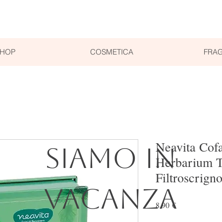
SHOP
COSMETICA
FRAG
Neavita Cofa
SIAMO IN
Herbarium T
Filtroscrign
VACANZA
Prezzo
8,90 €