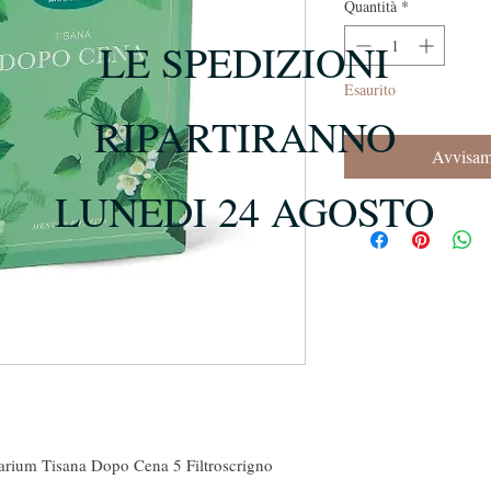
Quantità
*
LE SPEDIZIONI
Esaurito
RIPARTIRANNO
Avvisami
LUNEDI 24 AGOSTO
arium Tisana Dopo Cena 5 Filtroscrigno