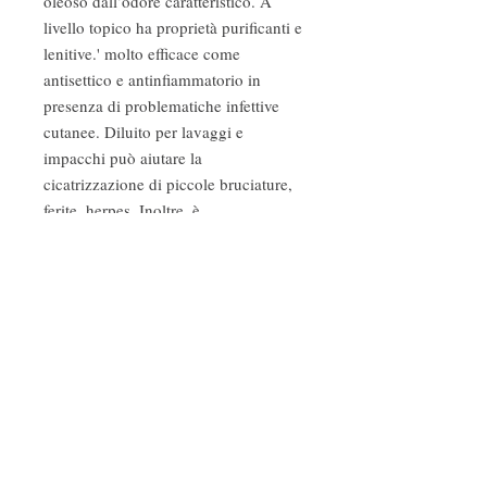
oleoso dall’odore caratteristico. A
livello topico ha proprietà purificanti e
lenitive.' molto efficace come
antisettico e antinfiammatorio in
presenza di problematiche infettive
cutanee. Diluito per lavaggi e
impacchi può aiutare la
cicatrizzazione di piccole bruciature,
ferite, herpes. Inoltre, è
particolarmente benefico per
l’apparato respiratorio grazie alla sua
azione mucolitica e decongestionante.
Fragranze ambiente
Profumi d'autore
Cosmetica naturale e biologica