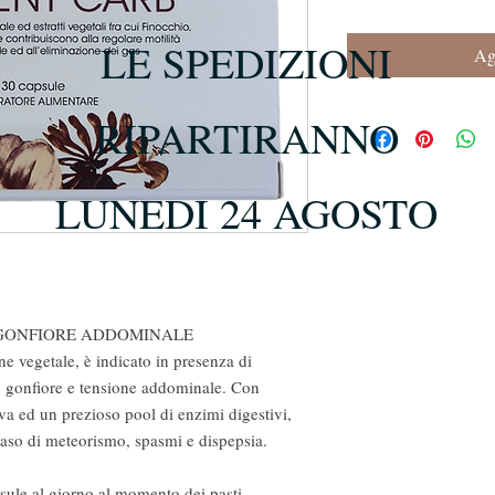
LE SPEDIZIONI
Agg
RIPARTIRANNO
LUNEDI 24 AGOSTO
 GONFIORE ADDOMINALE
vegetale, è indicato in presenza di
do gonfiore e tensione addominale. Con
iva ed un prezioso pool di enzimi digestivi,
caso di meteorismo, spasmi e dispepsia.
psule al giorno al momento dei pasti.