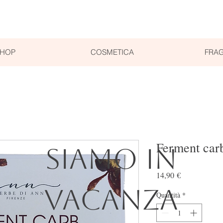
SHOP
COSMETICA
FRAG
Ferment car
SIAMO IN
Prezzo
14,90 €
VACANZA
Quantità
*