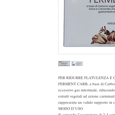
PER RIDURRE FLATULENZA E
FERMENT CARB, a base di Carbone 
eccessivo gas intestinale, riducen
estratti vegetali ad azione carminat
rappresenta un valido supporto in 
MODO D’USO
Si consiglia l’assunzione di 2-3 ca