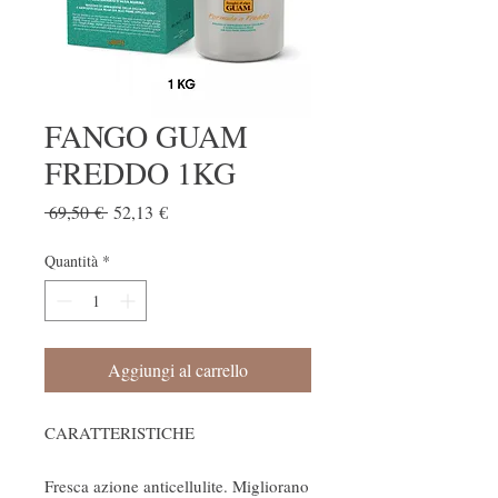
FANGO GUAM
FREDDO 1KG
Prezzo regolare
Prezzo scontato
 69,50 € 
52,13 €
Quantità
*
Aggiungi al carrello
CARATTERISTICHE
Fresca azione anticellulite. Migliorano