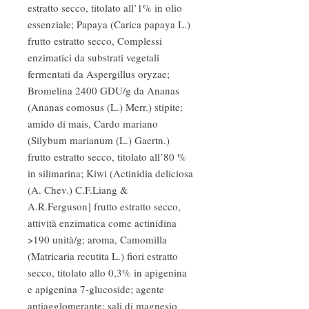
estratto secco, titolato all’1% in olio
essenziale; Papaya (Carica papaya L.)
frutto estratto secco, Complessi
enzimatici da substrati vegetali
fermentati da Aspergillus oryzae;
Bromelina 2400 GDU/g da Ananas
(Ananas comosus (L.) Merr.) stipite;
amido di mais, Cardo mariano
(Silybum marianum (L.) Gaertn.)
frutto estratto secco, titolato all’80 %
in silimarina; Kiwi (Actinidia deliciosa
(A. Chev.) C.F.Liang &
A.R.Ferguson] frutto estratto secco,
attività enzimatica come actinidina
>190 unità/g; aroma, Camomilla
(Matricaria recutita L.) fiori estratto
secco, titolato allo 0,3% in apigenina
e apigenina 7-glucoside; agente
antiagglomerante: sali di magnesio