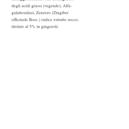
degli acidi grassi (vegetale); Alfa-
galattosidasi, Zenzero (Zingiber
officinale Rosc.) radice estratto secco,
titolato al 5% in gingeroli;
edulcorante: glicosidi steviolici (da
Stevia)
Fragranze ambiente
Profumi d'autore
Cosmetica naturale e biologica
Follow Us