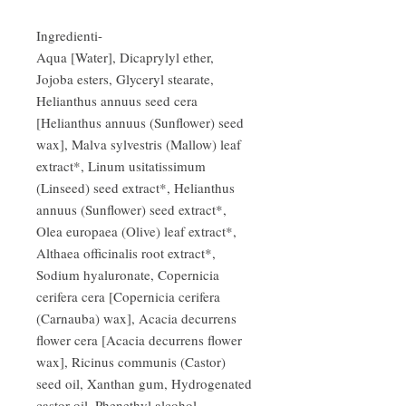
Ingredienti
-
Aqua [Water], Dicaprylyl ether,
Jojoba esters, Glyceryl stearate,
Helianthus annuus seed cera
[Helianthus annuus (Sunflower) seed
wax], Malva sylvestris (Mallow) leaf
extract*, Linum usitatissimum
(Linseed) seed extract*, Helianthus
annuus (Sunflower) seed extract*,
Olea europaea (Olive) leaf extract*,
Althaea officinalis root extract*,
Sodium hyaluronate, Copernicia
cerifera cera [Copernicia cerifera
(Carnauba) wax], Acacia decurrens
flower cera [Acacia decurrens flower
wax], Ricinus communis (Castor)
seed oil, Xanthan gum, Hydrogenated
castor oil, Phenethyl alcohol,