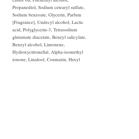
Propanediol, Sodium cetearyl sulfate,
Sodium benzoate, Glycerin, Parfum
[Fragrance], Undecyl alcohol, Lactic
acid, Polyglycerin-3, Tetrasodium
glutamate diacetate, Benzyl salicylate,
Benzyl alcohol, Limonene,
Hydroxycitronellal, Alpha-isomethyl
ionone, Linalool, Coumarin, Hexyl
cinnamal.
*da agricoltura biologica
50ML
Fragranze ambiente
Profumi d'autore
Cosmetica naturale e biologica