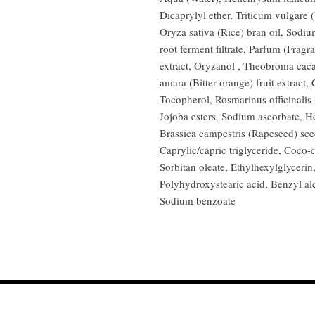
Dicaprylyl ether, Triticum vulgare 
Oryza sativa (Rice) bran oil, Sodi
root ferment filtrate, Parfum (Fragr
extract, Oryzanol , Theobroma caca
amara (Bitter orange) fruit extract, C
Tocopherol, Rosmarinus officinalis
Jojoba esters, Sodium ascorbate, H
Brassica campestris (Rapeseed) seed
Caprylic/capric triglyceride, Coco-c
Sorbitan oleate, Ethylhexylglycerin,
Polyhydroxystearic acid, Benzyl al
Sodium benzoate