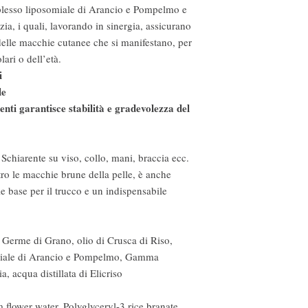
plesso liposomiale di Arancio e Pompelmo e
zia, i quali, lavorando in sinergia, assicurano
delle macchie cutanee che si manifestano, per
lari o dell’età.
i
le
enti garantisce stabilità e gradevolezza del
chiarente su viso, collo, mani, braccia ecc.
tro le macchie brune della pelle, è anche
e base per il trucco e un indispensabile
i Germe di Grano, olio di Crusca di Riso,
miale di Arancio e Pompelmo, Gamma
a, acqua distillata di Elicriso
flower water, Polyglyceryl-3 rice branate,