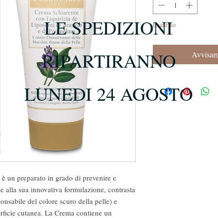
LE SPEDIZIONI
Esaurito
RIPARTIRANNO
Avvisami
LUNEDI 24 AGOSTO
è un preparato in grado di prevenire e
e alla sua innovativa formulazione, contrasta
onsabile del colore scuro della pelle) e
erficie cutanea. La Crema contiene un