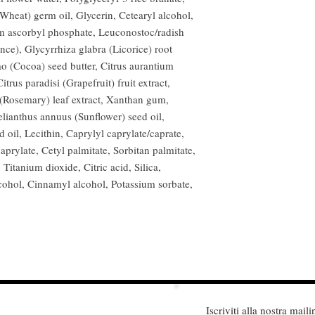
(Wheat) germ oil, Glycerin, Cetearyl alcohol,
um ascorbyl phosphate, Leuconostoc/radish
ance), Glycyrrhiza glabra (Licorice) root
o (Cocoa) seed butter, Citrus aurantium
itrus paradisi (Grapefruit) fruit extract,
 (Rosemary) leaf extract, Xanthan gum,
elianthus annuus (Sunflower) seed oil,
 oil, Lecithin, Caprylyl caprylate/caprate,
aprylate, Cetyl palmitate, Sorbitan palmitate,
 Titanium dioxide, Citric acid, Silica,
cohol, Cinnamyl alcohol, Potassium sorbate,
Iscriviti alla nostra mailin