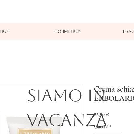
SHOP
COSMETICA
FRAG
Crema schia
SIAMO IN
ERBOLARI
VACANZA
Prezzo
26,90 €
Quantità
*