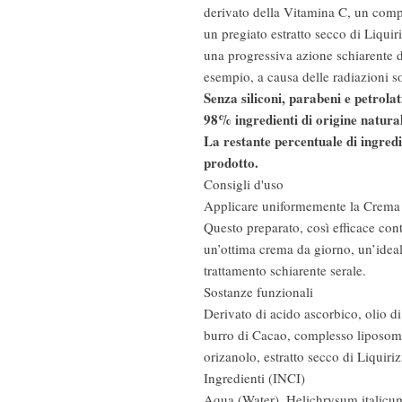
derivato della Vitamina C, un com
un pregiato estratto secco di Liquiri
una progressiva azione schiarente 
esempio, a causa delle radiazioni so
Senza siliconi, parabeni e petrolat
98% ingredienti di origine natura
La restante percentuale di ingredi
prodotto.
Consigli d'uso
Applicare uniformemente la Crema S
Questo preparato, così efficace con
un’ottima crema da giorno, un’ideal
trattamento schiarente serale.
Sostanze funzionali
Derivato di acido ascorbico, olio d
burro di Cacao, complesso liposo
orizanolo, estratto secco di Liquirizi
Ingredienti (INCI)
Aqua (Water), Helichrysum italicum 