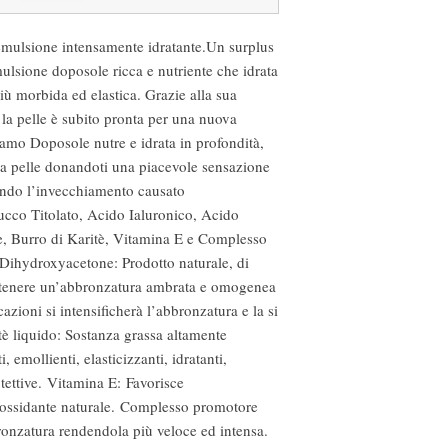
lsione intensamente idratante.Un surplus 
lsione doposole ricca e nutriente che idrata 
iù morbida ed elastica. Grazie alla sua 
la pelle è subito pronta per una nuova 
samo Doposole nutre e idrata in profondità, 
la pelle donandoti una piacevole sensazione 
tando l’invecchiamento causato 
cco Titolato, Acido Ialuronico, Acido 
 Burro di Karitè, Vitamina E e Complesso 
ihydroxyacetone: Prodotto naturale, di 
ottenere un’abbronzatura ambrata e omogenea 
zioni si intensificherà l’abbronzatura e la si 
è liquido: Sostanza grassa altamente 
, emollienti, elasticizzanti, idratanti, 
otettive. Vitamina E: Favorisce 
iossidante naturale. Complesso promotore 
onzatura rendendola più veloce ed intensa. 