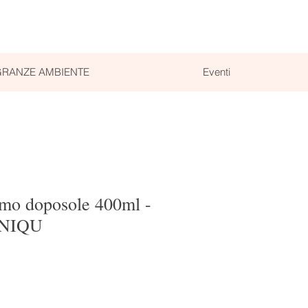
RANZE AMBIENTE
Eventi
mo doposole 400ml -
NIQU
lare
zzo scontato