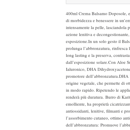
400ml Crema Balsamo Doposole, emu
di morbidezza e benessere in un’emu
intensamente la pelle, lasciandola p
azione lenitiva e decongestionante, 
esposizione.In un solo gesto il Bal
prolunga l’abbronzatura, rinfresca 
long lasting e la preserva, contras
dall’esposizione solare.Con Aloe Su
Ialuronico, DHA Dihydroxyacetone,
promotore dell’abbronzatura.DHA D
origine vegetale, che permette di 
in modo rapido. Ripetendo le applica
renderà più duratura. Burro di Karit
emolliente, ha proprietà cicatrizzanti
antiossidanti, lenitive, filmanti e pr
l’assorbimento cutaneo, ottimo ant
dell’abbronzatura: Promuove l’abbr