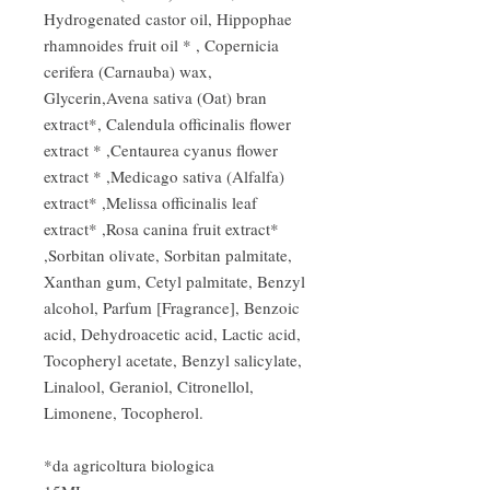
Hydrogenated castor oil, Hippophae
rhamnoides fruit oil * , Copernicia
cerifera (Carnauba) wax,
Glycerin,Avena sativa (Oat) bran
extract*, Calendula officinalis flower
extract * ,Centaurea cyanus flower
extract * ,Medicago sativa (Alfalfa)
extract* ,Melissa officinalis leaf
extract* ,Rosa canina fruit extract*
,Sorbitan olivate, Sorbitan palmitate,
Xanthan gum, Cetyl palmitate, Benzyl
alcohol, Parfum [Fragrance], Benzoic
acid, Dehydroacetic acid, Lactic acid,
Tocopheryl acetate, Benzyl salicylate,
Linalool, Geraniol, Citronellol,
Limonene, Tocopherol.
*da agricoltura biologica