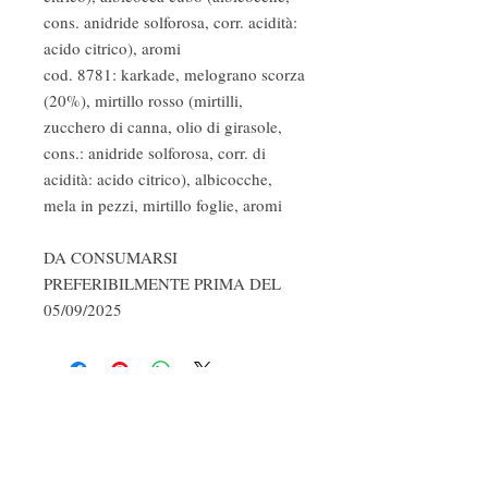
cons. anidride solforosa, corr. acidità:
acido citrico), aromi
cod. 8781: karkade, melograno scorza
(20%), mirtillo rosso (mirtilli,
zucchero di canna, olio di girasole,
cons.: anidride solforosa, corr. di
acidità: acido citrico), albicocche,
mela in pezzi, mirtillo foglie, aromi
DA CONSUMARSI
PREFERIBILMENTE PRIMA DEL
05/09/2025
Fragranze ambiente
Profumi d'autore
Cosmetica naturale e biologica