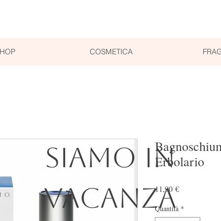
SHOP
COSMETICA
FRAG
Bagnoschium
SIAMO IN
Erbolario
VACANZA
Prezzo
11,90 €
Quantità
*