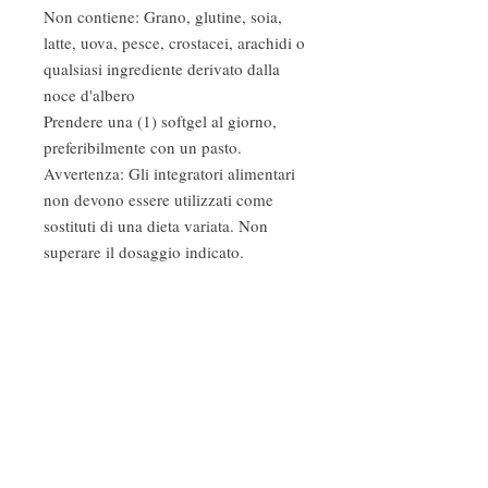
Non contiene: Grano, glutine, soia,
latte, uova, pesce, crostacei, arachidi o
qualsiasi ingrediente derivato dalla
noce d'albero
Prendere una (1) softgel al giorno,
preferibilmente con un pasto.
Avvertenza: Gli integratori alimentari
non devono essere utilizzati come
sostituti di una dieta variata. Non
superare il dosaggio indicato.
Conservare in luogo fresco e asciutto,
al riparo dalla luce e dal calore.
Tenere lontano dalla vista e dalla
portata dei bambini.
Fragranze ambiente