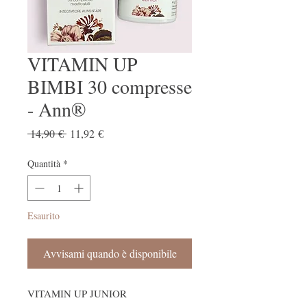
VITAMIN UP
BIMBI 30 compresse
- Ann®
Prezzo regolare
Prezzo scontato
 14,90 € 
11,92 €
Quantità
*
Esaurito
Avvisami quando è disponibile
VITAMIN UP JUNIOR