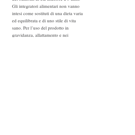
Gli integratori alimentari non vanno
intesi come sostituti di una dieta varia
ed equilibrata e di uno stile di vita
sano. Per l’uso del prodotto in
gravidanza, allattamento e nei
bambini si consiglia il parere del
medico.
Fragranze ambiente
Profumi d'autore
Cosmetica naturale e biologica
Follow Us