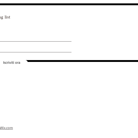
g list
Iscriviti ora
Wix.com