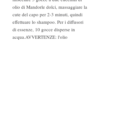
olio di Mandorle dolci, massaggiare la
cute del capo per 2-3 minuti, quindi
effettuare lo shampoo. Per i diffusori
di essenze, 10 gocce disperse in
acqua.AVVERTENZE: l'olio
essenziale non deve essere utilizzato
puro direttamente sulla pelle o sulle
mucose, perché potrebbe provocare
irritazioni. Controindicato durante
gravidanza e l'allattamento, e
nell'infanzia.
GLUTEN FREE
INTEGRATORE ALIMENTARE
10ML