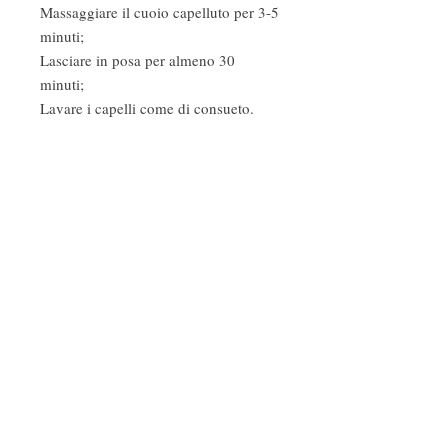
Massaggiare il cuoio capelluto per 3-5
minuti;
Lasciare in posa per almeno 30
minuti;
Lavare i capelli come di consueto.
Si consiglia di ripetere l'operazione
per 2-3 volte a settimana.
Fragranze ambiente
Profumi d'autore
Cosmetica naturale e biologica
Follow Us