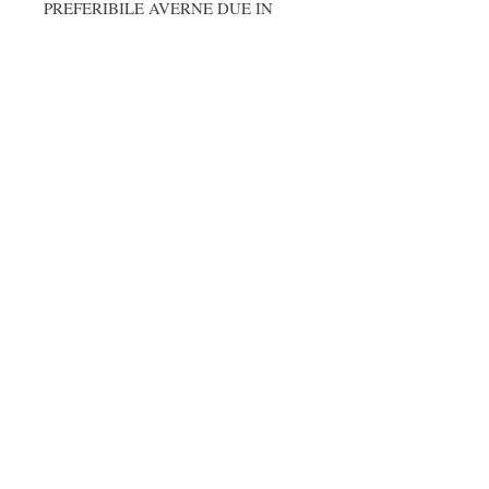
PREFERIBILE AVERNE DUE IN
DUE PUNTI OPPOSTI DELL'AREA
CHE SI VUOLE PROFUMARE
Profumatori d'ambiente Stick
Dimensioni 100ml 12X5X5 cm -
250ml 15X6X6 cm - 500ml
18X8X8cm
Fragranze ambiente
Profumi d'autore
Cosmetica naturale e biologica