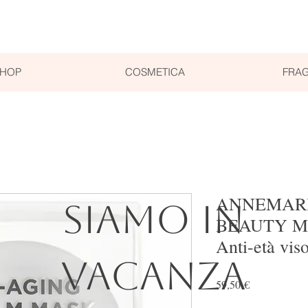
SHOP
COSMETICA
FRAG
ANNEMARI
SIAMO IN
BEAUTY MA
Anti-età vis
VACANZA
Prezzo
59,50 €