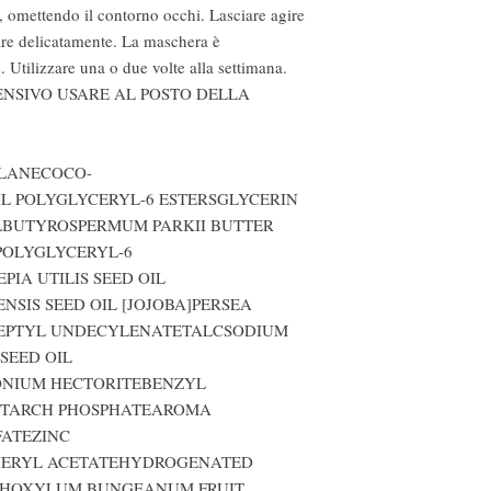
a, omettendo il contorno occhi. Lasciare agire 
re delicatamente. La maschera è 
 Utilizzare una o due volte alla settimana. 
ENSIVO USARE AL POSTO DELLA 
ALANECOCO-
L POLYGLYCERYL-6 ESTERSGLYCERIN 
LBUTYROSPERMUM PARKII BUTTER 
POLYGLYCERYL-6 
IA UTILIS SEED OIL 
SIS SEED OIL [JOJOBA]PERSEA 
HEPTYL UNDECYLENATETALCSODIUM 
EED OIL 
NIUM HECTORITEBENZYL 
TARCH PHOSPHATEAROMA 
ATEZINC 
ERYL ACETATEHYDROGENATED 
THOXYLUM BUNGEANUM FRUIT 