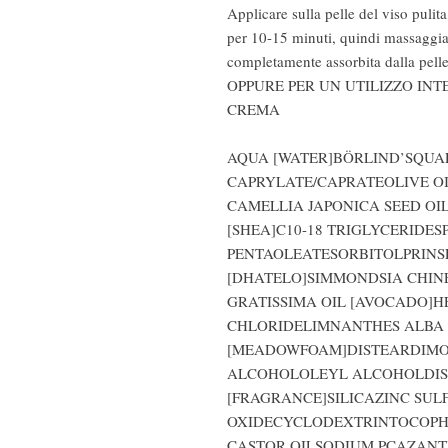
Applicare sulla pelle del viso pulit
per 10-15 minuti, quindi massaggia
completamente assorbita dalla pelle.
OPPURE PER UN UTILIZZO INT
CREMA

AQUA [WATER]BÖRLIND’SQU
CAPRYLATE/CAPRATEOLIVE OI
CAMELLIA JAPONICA SEED OI
[SHEA]C10-18 TRIGLYCERIDES
PENTAOLEATESORBITOLPRINSEP
[DHATELO]SIMMONDSIA CHINEN
GRATISSIMA OIL [AVOCADO]
CHLORIDELIMNANTHES ALBA S
[MEADOWFOAM]DISTEARDIMO
ALCOHOLOLEYL ALCOHOLDIS
[FRAGRANCE]SILICAZINC SULF
OXIDECYCLODEXTRINTOCOPH
CASTOR OILSODIUM PCAZAN